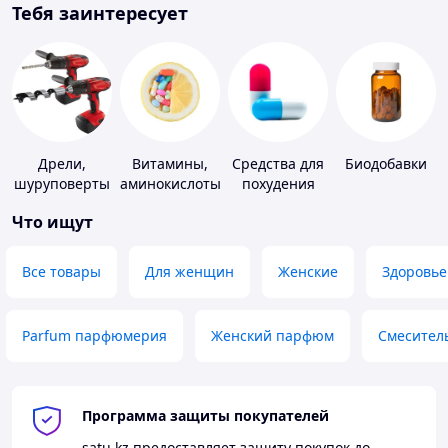
Тебя заинтересует
Дрели,
Витамины,
Средства для
Биодобавки
шуруповерты
аминокислоты
похудения
и коферменты
Что ищут
Все товары
Для женщин
Женские
Здоровье
Parfum парфюмерия
Женский парфюм
Смесител
Программа защиты покупателей
satu.kz
предоставляет защиту покупок до