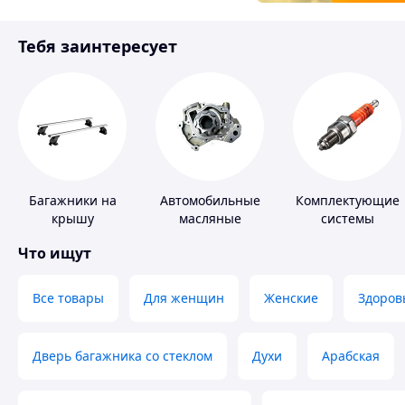
Товары для детей
Тебя заинтересует
Инструмент
Багажники на
Автомобильные
Комплектующие
крышу
масляные
системы
насосы
зажигания
Что ищут
Все товары
Для женщин
Женские
Здоров
Дверь багажника со стеклом
Духи
Арабская