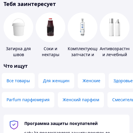
Тебя заинтересует
Затирка для
Соки и
Комплектующие,
Антивозрастно
швов
нектары
запчасти и
и лечебный
расходные
уход за кожей
Что ищут
материалы
для
сантехники
Все товары
Для женщин
Женские
Здоровье
Parfum парфюмерия
Женский парфюм
Смесител
Программа защиты покупателей
satu.kz
предоставляет защиту покупок до