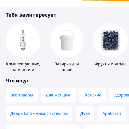
Товары для детей
Тебя заинтересует
Инструмент
Комплектующие,
Затирка для
Фрукты и ягоды
запчасти и
швов
расходные
Что ищут
материалы для
сантехники
Все товары
Для женщин
Женские
Здоров
Дверь багажника со стеклом
Духи
Арабская