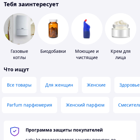
Тебя заинтересует
Газовые
Биодобавки
Моющие и
Крем для
котлы
чистящие
лица
средства
Что ищут
Все товары
Для женщин
Женские
Здоровье
Parfum парфюмерия
Женский парфюм
Смесител
Программа защиты покупателей
satu.kz
предоставляет защиту покупок до