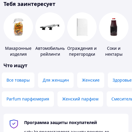
Тебя заинтересует
Макаронные
Автомобильные
Ограждения и
Соки и
изделия
рейлинги
перегородки
нектары
для ванной,
Что ищут
душа, туалета
Все товары
Для женщин
Женские
Здоровье
Parfum парфюмерия
Женский парфюм
Смесител
Программа защиты покупателей
satu.kz
предоставляет защиту покупок до