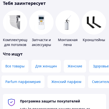
Тебя заинтересует
Комплектующие
Запчасти и
Монтажная
Кронштейны
для потолков
аксессуары
пена
для бытовых
Что ищут
кондиционеров
Все товары
Для женщин
Женские
Здоровье
Parfum парфюмерия
Женский парфюм
Смесител
Программа защиты покупателей
satu.kz
предоставляет защиту покупок до