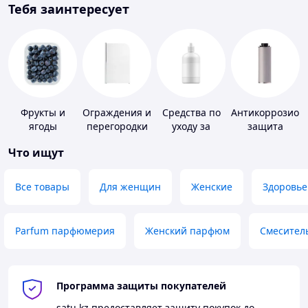
Тебя заинтересует
Фрукты и
Ограждения и
Средства по
Антикоррозион
ягоды
перегородки
уходу за
защита
для ванной,
контактными
Что ищут
душа, туалета
линзами
Все товары
Для женщин
Женские
Здоровье
Parfum парфюмерия
Женский парфюм
Смесител
Программа защиты покупателей
satu.kz
предоставляет защиту покупок до