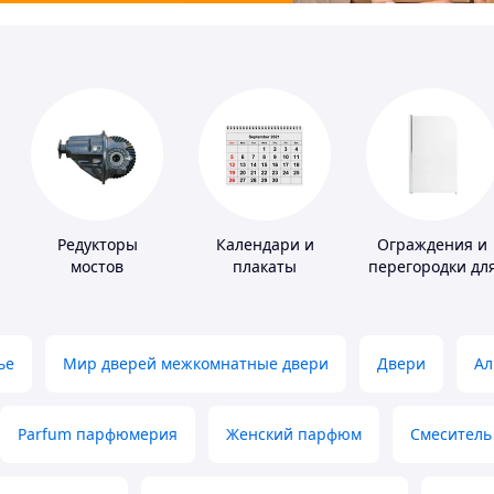
ая
Редукторы
Календари и
Ограждения и
мостов
плакаты
перегородки дл
ванной, душа,
туалета
ье
Мир дверей межкомнатные двери
Двери
Ал
Parfum парфюмерия
Женский парфюм
Смеситель