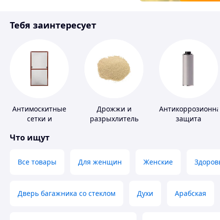
Товары для детей
Тебя заинтересует
Инструмент
Антимоскитные
Дрожжи и
Антикоррозионн
сетки и
разрыхлитель
защита
комплектующие
теста
Что ищут
к ним
Все товары
Для женщин
Женские
Здоров
Дверь багажника со стеклом
Духи
Арабская