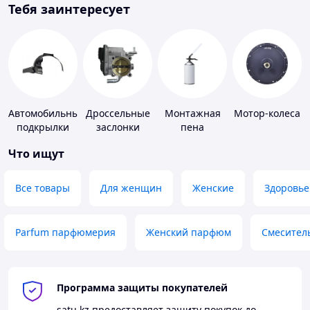
Тебя заинтересует
Автомобильные
Дроссельные
Монтажная
Мотор-колеса
подкрылки
заслонки
пена
Что ищут
Все товары
Для женщин
Женские
Здоровье
Parfum парфюмерия
Женский парфюм
Смесител
Программа защиты покупателей
satu.kz
предоставляет защиту покупок до