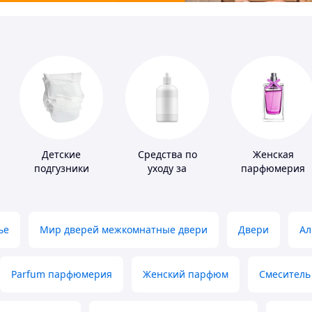
Детские
Средства по
Женская
подгузники
уходу за
парфюмерия
контактными
линзами
ье
Мир дверей межкомнатные двери
Двери
Ал
Parfum парфюмерия
Женский парфюм
Смеситель