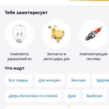
Товары для детей
Тебя заинтересует
Инструмент
Комплекты
Запчасти и
Комплектующие
украшений из
аксессуары для
системы
серебра
насосов
зажигания
Что ищут
Все товары
Для женщин
Женские
Здоров
Дверь багажника со стеклом
Духи
Арабская