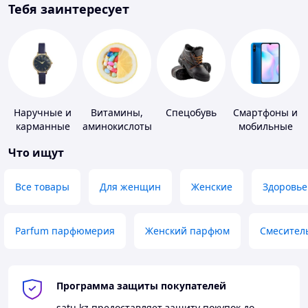
Тебя заинтересует
Наручные и
Витамины,
Спецобувь
Смартфоны и
карманные
аминокислоты
мобильные
часы
и коферменты
телефоны
Что ищут
Все товары
Для женщин
Женские
Здоровье
Parfum парфюмерия
Женский парфюм
Смесител
Программа защиты покупателей
satu.kz
предоставляет защиту покупок до