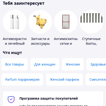
Тебя заинтересует
Антивозрастной
Запчасти и
Антимоскитные
Ступичные
и лечебный
аксессуары
сетки и
болты,
уход за кожей
для насосов
комплектующие
шпильки и
Что ищут
к ним
гайки
Все товары
Для женщин
Женские
Здоровье
Parfum парфюмерия
Женский парфюм
Смесител
Программа защиты покупателей
satu.kz
предоставляет защиту покупок до