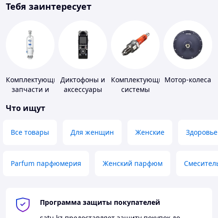
Тебя заинтересует
Комплектующие,
Диктофоны и
Комплектующие
Мотор-колеса
запчасти и
аксессуары
системы
расходные
зажигания
Что ищут
материалы
для
сантехники
Все товары
Для женщин
Женские
Здоровье
Parfum парфюмерия
Женский парфюм
Смесител
Программа защиты покупателей
satu.kz
предоставляет защиту покупок до