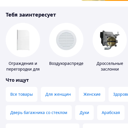
Товары для детей
Тебя заинтересует
Инструмент
Ограждения и
Воздухораспределители
Дроссельные
перегородки для
заслонки
ванной, душа,
Что ищут
туалета
Все товары
Для женщин
Женские
Здоров
Дверь багажника со стеклом
Духи
Арабская