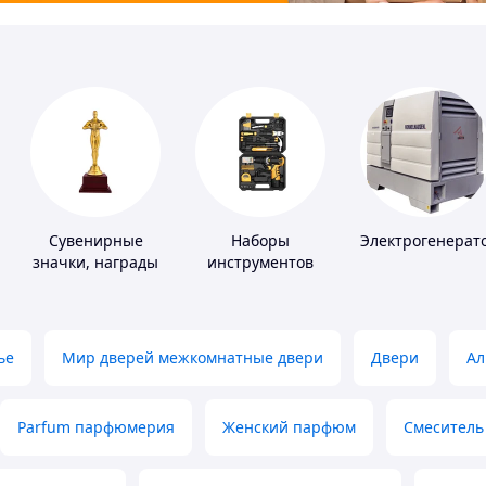
Сувенирные
Наборы
Электрогенерат
значки, награды
инструментов
ье
Мир дверей межкомнатные двери
Двери
Ал
Parfum парфюмерия
Женский парфюм
Смеситель