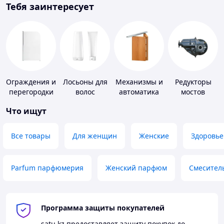
Тебя заинтересует
Ограждения и
Лосьоны для
Механизмы и
Редукторы
перегородки
волос
автоматика
мостов
для ванной,
для окон и
Что ищут
душа, туалета
дверей
Все товары
Для женщин
Женские
Здоровье
Parfum парфюмерия
Женский парфюм
Смесител
Программа защиты покупателей
satu.kz
предоставляет защиту покупок до