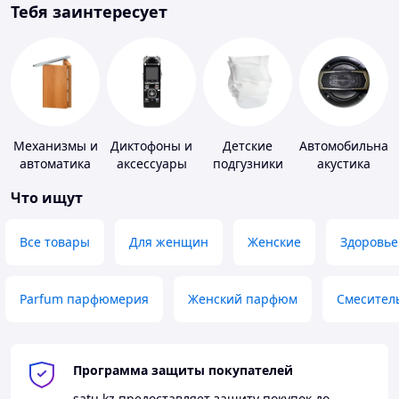
Тебя заинтересует
Механизмы и
Диктофоны и
Детские
Автомобильная
автоматика
аксессуары
подгузники
акустика
для окон и
Что ищут
дверей
Все товары
Для женщин
Женские
Здоровье
Parfum парфюмерия
Женский парфюм
Смесител
Программа защиты покупателей
satu.kz
предоставляет защиту покупок до