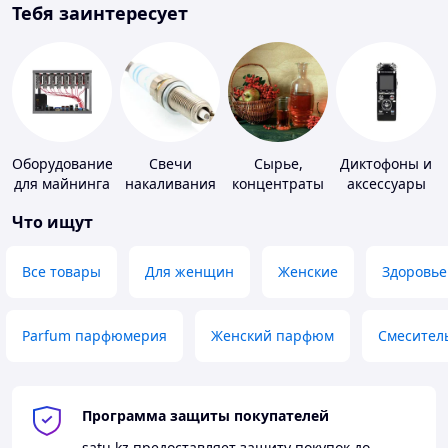
Тебя заинтересует
Оборудование
Свечи
Сырье,
Диктофоны и
для майнинга
накаливания
концентраты
аксессуары
и зажигания
для
Что ищут
алкогольной
продукции
Все товары
Для женщин
Женские
Здоровье
Parfum парфюмерия
Женский парфюм
Смесител
Программа защиты покупателей
satu.kz
предоставляет защиту покупок до