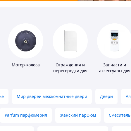
Мотор-колеса
Ограждения и
Запчасти и
перегородки для
аксессуары для
ванной, душа,
бытовых
туалета
кондиционеров
ье
Мир дверей межкомнатные двери
Двери
Ал
Parfum парфюмерия
Женский парфюм
Смеситель