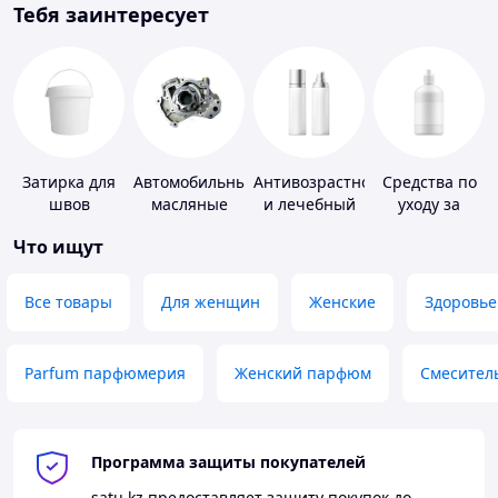
Тебя заинтересует
Затирка для
Автомобильные
Антивозрастной
Средства по
швов
масляные
и лечебный
уходу за
насосы
уход за кожей
контактными
Что ищут
линзами
Все товары
Для женщин
Женские
Здоровье
Parfum парфюмерия
Женский парфюм
Смесител
Программа защиты покупателей
satu.kz
предоставляет защиту покупок до