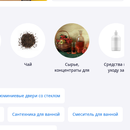
Чай
Сырье,
Средства по
концентраты для
уходу за
алкогольной
контактными
продукции
линзами
юминиевые двери со стеклом
Сантехника для ванной
Смеситель для ванной