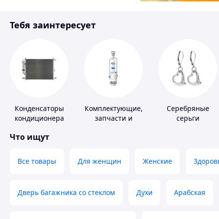
Товары для детей
Тебя заинтересует
Инструмент
Конденсаторы
Комплектующие,
Серебряные
кондиционера
запчасти и
серьги
расходные
Что ищут
материалы для
сантехники
Все товары
Для женщин
Женские
Здоров
Дверь багажника со стеклом
Духи
Арабская