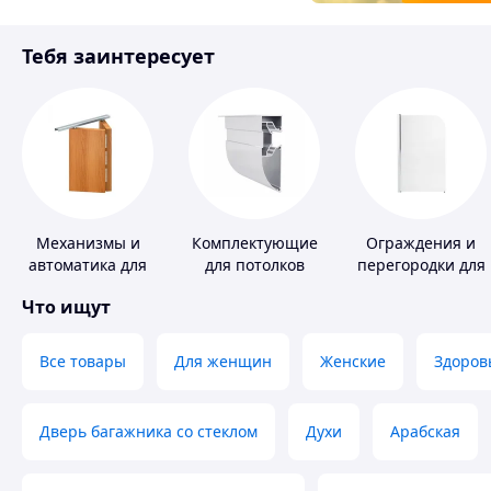
Товары для детей
Тебя заинтересует
Инструмент
Механизмы и
Комплектующие
Ограждения и
автоматика для
для потолков
перегородки для
окон и дверей
ванной, душа,
Что ищут
туалета
Все товары
Для женщин
Женские
Здоров
Дверь багажника со стеклом
Духи
Арабская