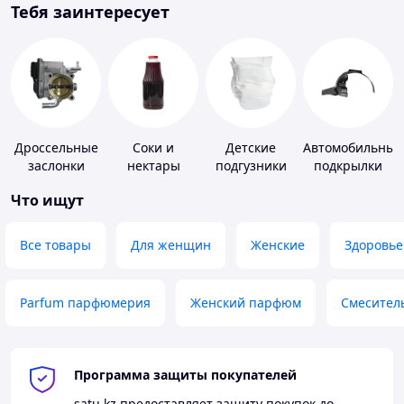
Тебя заинтересует
Дроссельные
Соки и
Детские
Автомобильные
заслонки
нектары
подгузники
подкрылки
Что ищут
Все товары
Для женщин
Женские
Здоровье
Parfum парфюмерия
Женский парфюм
Смесител
Программа защиты покупателей
satu.kz
предоставляет защиту покупок до