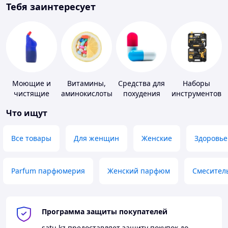
Тебя заинтересует
Моющие и
Витамины,
Средства для
Наборы
чистящие
аминокислоты
похудения
инструментов
средства
и коферменты
Что ищут
Все товары
Для женщин
Женские
Здоровье
Parfum парфюмерия
Женский парфюм
Смесител
Программа защиты покупателей
satu.kz
предоставляет защиту покупок до