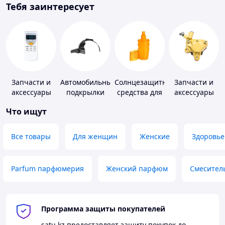
Тебя заинтересует
Запчасти и
Автомобильные
Солнцезащитные
Запчасти и
аксессуары
подкрылки
средства для
аксессуары
для бытовых
кожи
для насосов
Что ищут
кондиционеров
Все товары
Для женщин
Женские
Здоровье
Parfum парфюмерия
Женский парфюм
Смесител
Программа защиты покупателей
satu.kz
предоставляет защиту покупок до