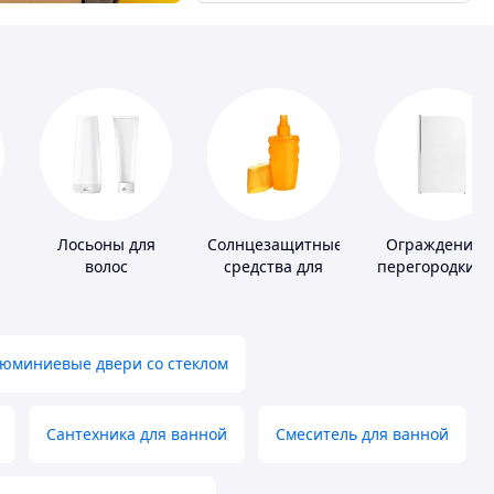
Лосьоны для
Солнцезащитные
Ограждения 
волос
средства для
перегородки д
кожи
ванной, душа
туалета
юминиевые двери со стеклом
Сантехника для ванной
Смеситель для ванной