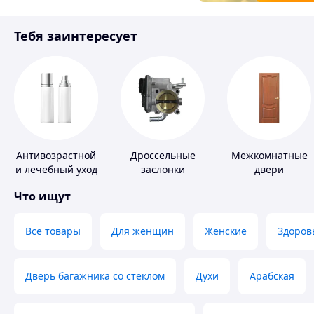
Товары для детей
Тебя заинтересует
Инструмент
Антивозрастной
Дроссельные
Межкомнатные
и лечебный уход
заслонки
двери
за кожей
Что ищут
Все товары
Для женщин
Женские
Здоров
Дверь багажника со стеклом
Духи
Арабская