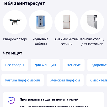
Тебя заинтересует
Квадрокоптеры
Душевые
Антимоскитные
Комплектующи
кабины
сетки и
для потолков
комплектующие
Что ищут
к ним
Все товары
Для женщин
Женские
Здоровье
Parfum парфюмерия
Женский парфюм
Смесител
Программа защиты покупателей
satu.kz
предоставляет защиту покупок до