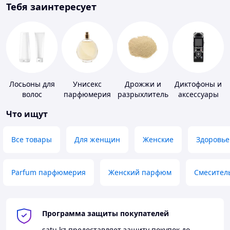
Тебя заинтересует
Лосьоны для
Унисекс
Дрожжи и
Диктофоны и
волос
парфюмерия
разрыхлитель
аксессуары
теста
Что ищут
Все товары
Для женщин
Женские
Здоровье
Parfum парфюмерия
Женский парфюм
Смесител
Программа защиты покупателей
satu.kz
предоставляет защиту покупок до