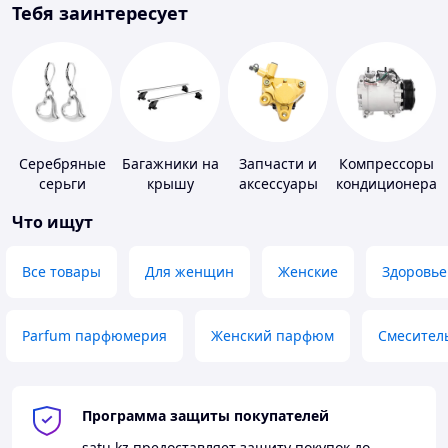
Тебя заинтересует
Серебряные
Багажники на
Запчасти и
Компрессоры
серьги
крышу
аксессуары
кондиционера
для насосов
Что ищут
Все товары
Для женщин
Женские
Здоровье
Parfum парфюмерия
Женский парфюм
Смесител
Программа защиты покупателей
satu.kz
предоставляет защиту покупок до