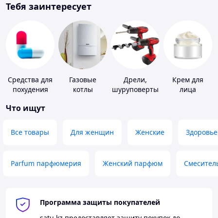
Тебя заинтересует
Средства для
Газовые
Дрели,
Крем для
похудения
котлы
шуруповерты
лица
Что ищут
Все товары
Для женщин
Женские
Здоровье
Parfum парфюмерия
Женский парфюм
Смесител
Программа защиты покупателей
satu.kz
предоставляет защиту покупок до