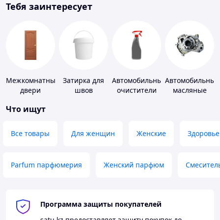
Тебя заинтересует
Межкомнатные
Затирка для
Автомобильные
Автомобильные
двери
швов
очистители
масляные
насосы
Что ищут
Все товары
Для женщин
Женские
Здоровье
Parfum парфюмерия
Женский парфюм
Смесител
Программа защиты покупателей
satu.kz
предоставляет защиту покупок до