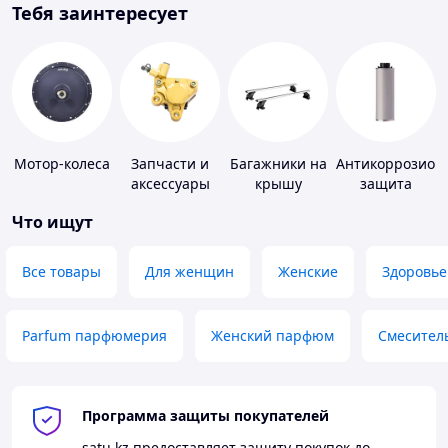
Тебя заинтересует
Мотор-колеса
Запчасти и
Багажники на
Антикоррозион
аксессуары
крышу
защита
для насосов
Что ищут
Все товары
Для женщин
Женские
Здоровье
Parfum парфюмерия
Женский парфюм
Смесител
Программа защиты покупателей
satu.kz
предоставляет защиту покупок до