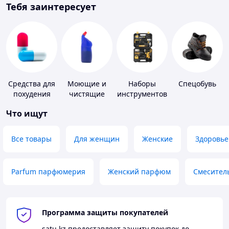
Тебя заинтересует
Средства для
Моющие и
Наборы
Спецобувь
похудения
чистящие
инструментов
средства
Что ищут
Все товары
Для женщин
Женские
Здоровье
Parfum парфюмерия
Женский парфюм
Смесител
Программа защиты покупателей
satu.kz
предоставляет защиту покупок до