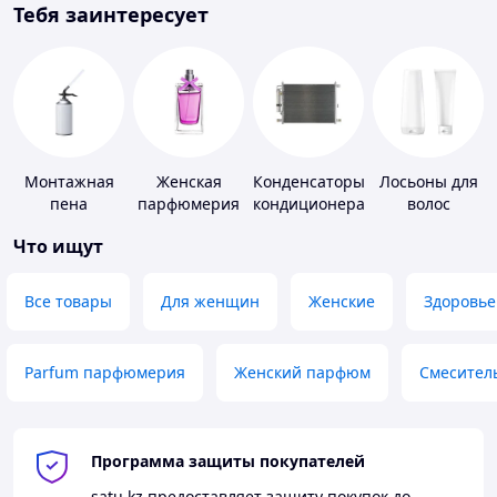
Тебя заинтересует
Монтажная
Женская
Конденсаторы
Лосьоны для
пена
парфюмерия
кондиционера
волос
Что ищут
Все товары
Для женщин
Женские
Здоровье
Parfum парфюмерия
Женский парфюм
Смесител
Программа защиты покупателей
satu.kz
предоставляет защиту покупок до