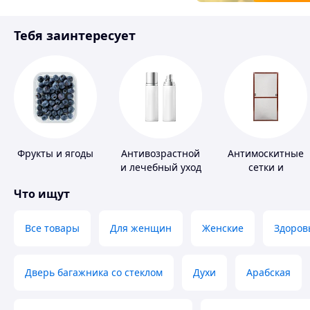
Товары для детей
Тебя заинтересует
Инструмент
Фрукты и ягоды
Антивозрастной
Антимоскитные
и лечебный уход
сетки и
за кожей
комплектующие
Что ищут
к ним
Все товары
Для женщин
Женские
Здоров
Дверь багажника со стеклом
Духи
Арабская