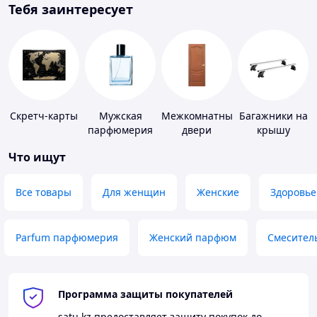
Тебя заинтересует
Скретч-карты
Мужская
Межкомнатные
Багажники на
парфюмерия
двери
крышу
Что ищут
Все товары
Для женщин
Женские
Здоровье
Parfum парфюмерия
Женский парфюм
Смесител
Программа защиты покупателей
satu.kz
предоставляет защиту покупок до