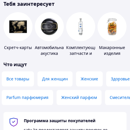
Тебя заинтересует
Скретч-карты
Автомобильная
Комплектующие,
Макаронные
акустика
запчасти и
изделия
расходные
Что ищут
материалы
для
сантехники
Все товары
Для женщин
Женские
Здоровье
Parfum парфюмерия
Женский парфюм
Смесител
Программа защиты покупателей
satu.kz
предоставляет защиту покупок до