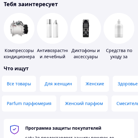
Тебя заинтересует
Компрессоры
Антивозрастной
Диктофоны и
Средства по
кондиционера
и лечебный
аксессуары
уходу за
уход за кожей
контактными
Что ищут
линзами
Все товары
Для женщин
Женские
Здоровье
Parfum парфюмерия
Женский парфюм
Смесител
Программа защиты покупателей
satu.kz
предоставляет защиту покупок до