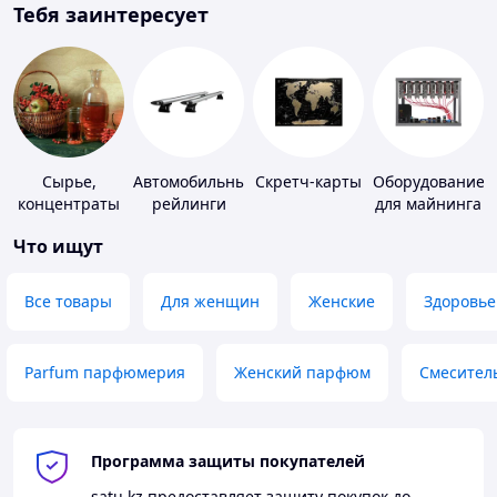
Тебя заинтересует
Сырье,
Автомобильные
Скретч-карты
Оборудование
концентраты
рейлинги
для майнинга
для
Что ищут
алкогольной
продукции
Все товары
Для женщин
Женские
Здоровье
Parfum парфюмерия
Женский парфюм
Смесител
Программа защиты покупателей
satu.kz
предоставляет защиту покупок до