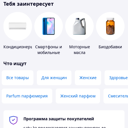
Тебя заинтересует
Кондиционеры
Смартфоны и
Моторные
Биодобавки
мобильные
масла
телефоны
Что ищут
Все товары
Для женщин
Женские
Здоровье
Parfum парфюмерия
Женский парфюм
Смесител
Программа защиты покупателей
satu.kz
предоставляет защиту покупок до