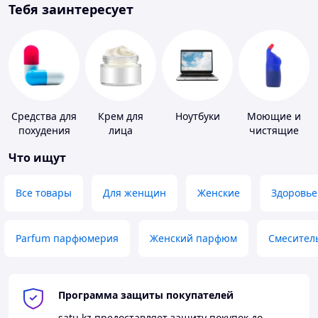
Тебя заинтересует
Средства для
Крем для
Ноутбуки
Моющие и
похудения
лица
чистящие
средства
Что ищут
Все товары
Для женщин
Женские
Здоровье
Parfum парфюмерия
Женский парфюм
Смесител
Программа защиты покупателей
satu.kz
предоставляет защиту покупок до