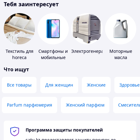
Тебя заинтересует
Текстиль для
Смартфоны и
Электрогенераторы
Моторные
horeca
мобильные
масла
телефоны
Что ищут
Все товары
Для женщин
Женские
Здоровье
Parfum парфюмерия
Женский парфюм
Смесител
Программа защиты покупателей
satu.kz
предоставляет защиту покупок до