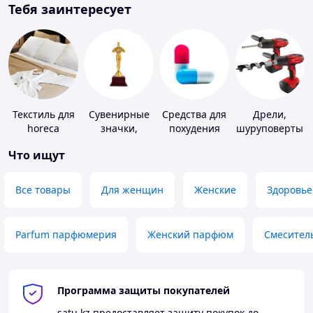
Тебя заинтересует
Текстиль для
Сувенирные
Средства для
Дрели,
horeca
значки,
похудения
шуруповерты
награды
Что ищут
Все товары
Для женщин
Женские
Здоровье
Parfum парфюмерия
Женский парфюм
Смесител
Программа защиты покупателей
satu.kz
предоставляет защиту покупок до