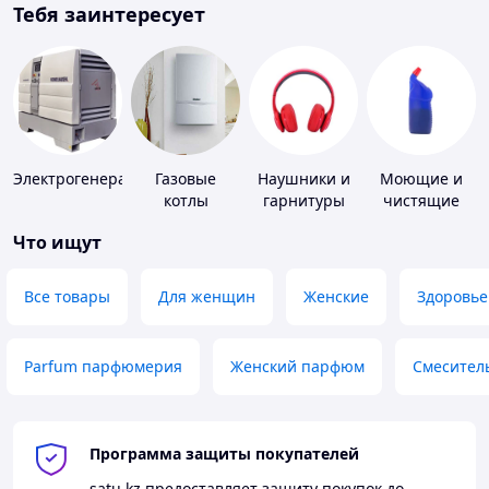
Тебя заинтересует
Электрогенераторы
Газовые
Наушники и
Моющие и
котлы
гарнитуры
чистящие
средства
Что ищут
Все товары
Для женщин
Женские
Здоровье
Parfum парфюмерия
Женский парфюм
Смесител
Программа защиты покупателей
satu.kz
предоставляет защиту покупок до