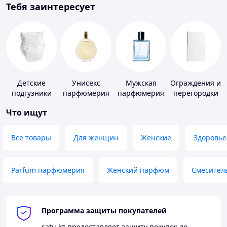
Тебя заинтересует
Детские
Унисекс
Мужская
Ограждения и
подгузники
парфюмерия
парфюмерия
перегородки
для ванной,
Что ищут
душа, туалета
Все товары
Для женщин
Женские
Здоровье
Parfum парфюмерия
Женский парфюм
Смесител
Программа защиты покупателей
satu.kz
предоставляет защиту покупок до