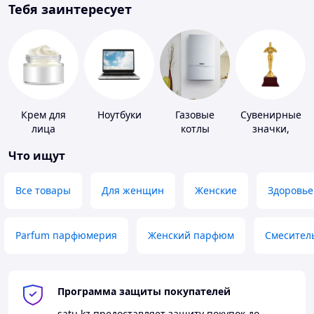
Тебя заинтересует
Крем для
Ноутбуки
Газовые
Сувенирные
лица
котлы
значки,
награды
Что ищут
Все товары
Для женщин
Женские
Здоровье
Parfum парфюмерия
Женский парфюм
Смесител
Программа защиты покупателей
satu.kz
предоставляет защиту покупок до