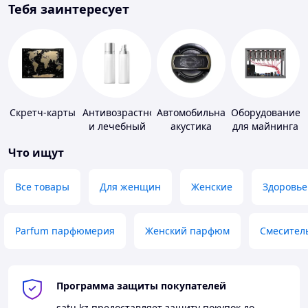
Тебя заинтересует
Скретч-карты
Антивозрастной
Автомобильная
Оборудование
и лечебный
акустика
для майнинга
уход за кожей
Что ищут
Все товары
Для женщин
Женские
Здоровье
Parfum парфюмерия
Женский парфюм
Смесител
Программа защиты покупателей
satu.kz
предоставляет защиту покупок до