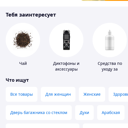
Товары для детей
Тебя заинтересует
Инструмент
Чай
Диктофоны и
Средства по
аксессуары
уходу за
контактными
Что ищут
линзами
Все товары
Для женщин
Женские
Здоров
Дверь багажника со стеклом
Духи
Арабская