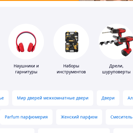
Наушники и
Наборы
Дрели,
гарнитуры
инструментов
шуруповерты
ье
Мир дверей межкомнатные двери
Двери
Ал
Parfum парфюмерия
Женский парфюм
Смеситель